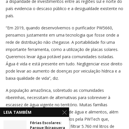
a disparidade de investimentos entre as regiões sul e norte do
país evidencia o descaso público e a desigualdade existente no
país.
“Em 2019, quando desenvolvemos o purificador PW5660,
pensamos justamente em uma tecnologia que fosse onde a
rede de distribuição não chegasse. A portabilidade foi uma
importante ferramenta, como a utilização de placas solares.
Queremos levar água potável para comunidades isoladas.
Água é vida e está presente em tudo. Negligenciar esse direito
pode levar ao aumento de doenças por veiculação hídrica e a
baixa qualidade de vida”, diz.
A população amazônica, sobretudo as comunidades
ribeirinhas, necessitam de alternativas para sobreviver à
escassez de água vigente no território. Muitas famílias
passaram a contar com doações de água e alimentos, além
LEIA TAMBÉM
de purificadores de água concedidos pela PWTech que,
Férias Escolares:
através de seu sistema, consegue filtrar 5.760 mil litros de
Parque Ibirapuera