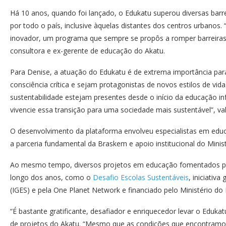
Há 10 anos, quando foi lançado, o Edukatu superou diversas barre
por todo o país, inclusive àquelas distantes dos centros urbanos.
inovador, um programa que sempre se propôs a romper barreiras 
consultora e ex-gerente de educação do Akatu.
Para Denise, a atuação do Edukatu é de extrema importância pa
consciência crítica e sejam protagonistas de novos estilos de vi
sustentabilidade estejam presentes desde o início da educação in
vivencie essa transição para uma sociedade mais sustentável”, val
O desenvolvimento da plataforma envolveu especialistas em educ
a parceria fundamental da Braskem e apoio institucional do Mini
Ao mesmo tempo, diversos projetos em educação fomentados por
longo dos anos, como o
Desafio Escolas Sustentáveis
, iniciativ
(IGES) e pela One Planet Network e financiado pelo Ministério d
“É bastante gratificante, desafiador e enriquecedor levar o Eduka
de projetos do Akatu. “Mesmo que as condições que encontramo