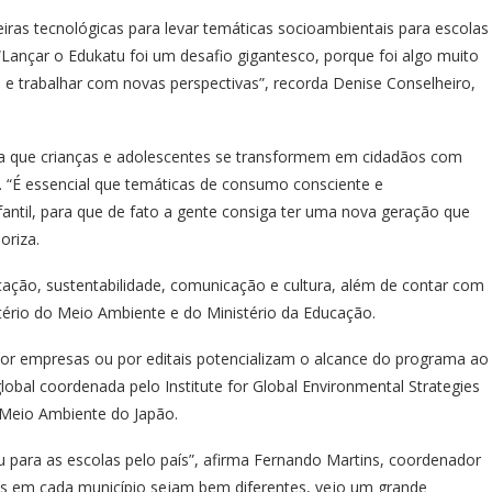
iras tecnológicas para levar temáticas socioambientais para escolas
 “Lançar o Edukatu foi um desafio gigantesco, porque foi algo muito
e trabalhar com novas perspectivas”, recorda Denise Conselheiro,
ra que crianças e adolescentes se transformem em cidadãos com
da. “É essencial que temáticas de consumo consciente e
fantil, para que de fato a gente consiga ter uma nova geração que
oriza.
ação, sustentabilidade, comunicação e cultura, além de contar com
stério do Meio Ambiente e do Ministério da Educação.
 empresas ou por editais potencializam o alcance do programa ao
a global coordenada pelo Institute for Global Environmental Strategies
o Meio Ambiente do Japão.
tu para as escolas pelo país”, afirma Fernando Martins, coordenador
s em cada município sejam bem diferentes, vejo um grande