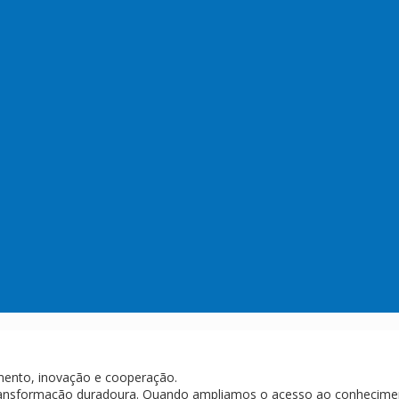
imento, inovação e cooperação.
transformação duradoura. Quando ampliamos o acesso ao conhecime