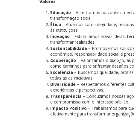
Valores
Educação
– Acreditamos no conhecimento
transformação social.
Ética
– Atuamos com integridade, responsa
às instituições.
Inovação
– Estimulamos novas ideias, te
transformar realidades.
Sustentabilidade –
Promovemos soluções
econômico, responsabilidade social e pres
Cooperação
– Valorizamos o diálogo, as p
como caminhos para enfrentar desafios c
Excelência –
Buscamos qualidade, profiss
todas as as iniciativas.
Diversidade –
Respeitamos diferentes cul
experiências e perspectivas.
Transparência –
Conduzimos nossas açõe
e compromisso com o interesse público.
Impacto Positivo
– Trabalhamos para que
efetivamente para transformar organizaçõ