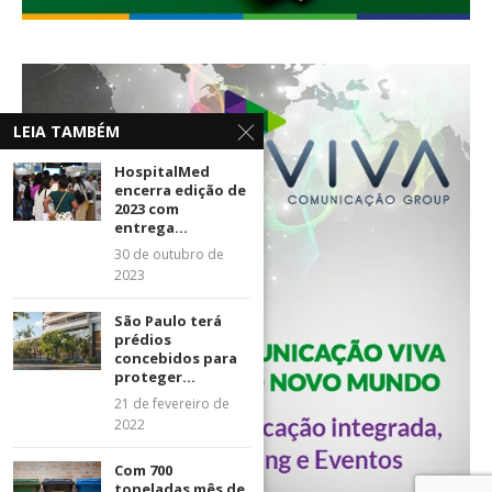
LEIA TAMBÉM
HospitalMed
encerra edição de
2023 com
entrega...
30 de outubro de
2023
São Paulo terá
prédios
concebidos para
proteger...
21 de fevereiro de
2022
Com 700
toneladas mês de