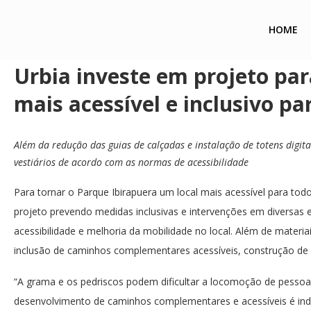
HOME
Home
Direito Ambiental
Urbia investe em projeto para to
Urbia investe em projeto par
mais acessível e inclusivo p
Além da redução das guias de calçadas e instalação de totens digit
vestiários de acordo com as normas de acessibilidade
Para tornar o Parque Ibirapuera um local mais acessível para tod
projeto prevendo medidas inclusivas e intervenções em diversas 
acessibilidade e melhoria da mobilidade no local. Além de materi
inclusão de caminhos complementares acessíveis, construção de 
“A grama e os pedriscos podem dificultar a locomoção de pessoa
desenvolvimento de caminhos complementares e acessíveis é indi