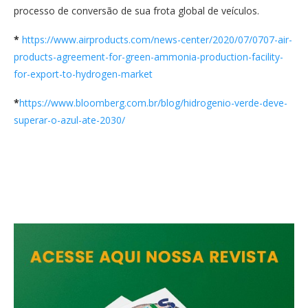
processo de conversão de sua frota global de veículos.
*
https://www.airproducts.com/
news-center/2020/07/0707-air-
products-agreement-for-green-
ammonia-production-facility-
for-export-to-hydrogen-market
*
https://www.bloomberg.com.br/
blog/hidrogenio-verde-deve-
superar-o-azul-ate-2030/