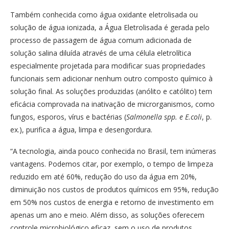
Também
conhecida como água oxidante eletrolisada ou
solução de água ionizada,
a Água Eletrolisada é gerada pelo
processo de passagem de água comum adicionada de
solução salina diluída através de uma célula eletrolítica
especialmente projetada para modificar suas propriedades
funcionais sem adicionar nenhum outro composto químico à
solução final. As soluções produzidas (anólito e católito) tem
eficácia comprovada na inativação de microrganismos, como
fungos, esporos, vírus e bactérias (
Salmonella spp. e E.coli
, p.
ex.), purifica a água, limpa e desengordura.
“A tecnologia, ainda pouco conhecida no Brasil, tem inúmeras
vantagens. Podemos citar, por exemplo, o tempo de limpeza
reduzido em até 60%, redução do uso da água em 20%,
diminuição nos custos de produtos químicos em 95%, redução
em 50% nos custos de energia e retorno de investimento em
apenas um ano e meio. Além disso, as soluções oferecem
controle microbiológico eficaz, sem o uso de produtos