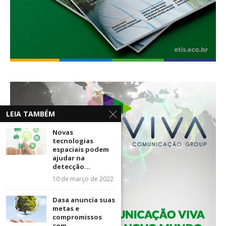
LEIA TAMBÉM
Novas
tecnologias
espaciais podem
ajudar na
detecção...
10 de março de 2022
Dasa anuncia suas
metas e
compromissos
com...