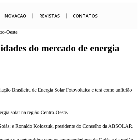
INOVACAO
REVISTAS
CONTATOS
tro-Oeste
idades do mercado de energia
o Brasileira de Energia Solar Fotovoltaica e terá como anfitrião
ergia solar na região Centro-Oeste.
e Goiás; e Ronaldo Koloszuk, presidente do Conselho da ABSOLAR.
onamento e o networking com os empreendedores de Goiás e da região