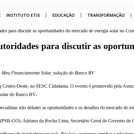
INSTITUTO ETIS
EDUCAÇÃO
TRANSFORMAÇÃO
s para discutir as oportunidades do mercado de energia solar no Cen
oridades para discutir as oportun
ião Meu Financiamento Solar, solução do Banco BV
Centro-Oeste, no SESC Cidadania. O evento é promovido pela Associaçã
a solar do Banco BV
.
ecialistas irão debater as oportunidades e os desafios do mercado de en
Vaz, (PSB-GO); Adriano da Rocha Lima, Secretário Geral do Governo d
 milhares de instaladores no país. Por isso, queremos ampliar o relaci