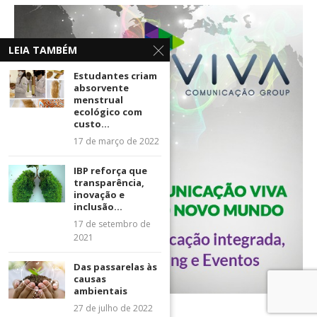
LEIA TAMBÉM
Estudantes criam
absorvente
menstrual
ecológico com
custo...
17 de março de 2022
IBP reforça que
transparência,
inovação e
inclusão...
17 de setembro de
2021
Das passarelas às
causas
ambientais
27 de julho de 2022