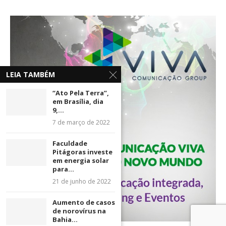
LEIA TAMBÉM
“Ato Pela Terra”,
em Brasília, dia
9,...
7 de março de 2022
Faculdade
Pitágoras investe
em energia solar
para...
21 de junho de 2022
Aumento de casos
de norovírus na
Bahia...