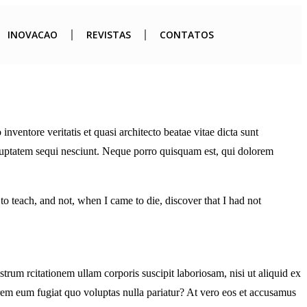
INOVACAO
REVISTAS
CONTATOS
ventore veritatis et quasi architecto beatae vitae dicta sunt
oluptatem sequi nesciunt. Neque porro quisquam est, qui dolorem
d to teach, and not, when I came to die, discover that I had not
m rcitationem ullam corporis suscipit laboriosam, nisi ut aliquid ex
orem eum fugiat quo voluptas nulla pariatur? At vero eos et accusamus