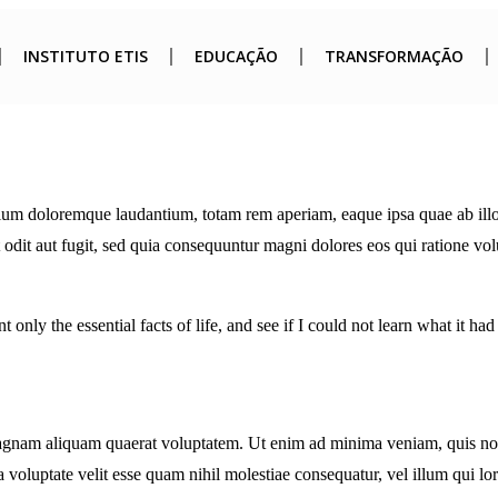
INSTITUTO ETIS
EDUCAÇÃO
TRANSFORMAÇÃO
tium doloremque laudantium, totam rem aperiam, eaque ipsa quae ab illo in
 odit aut fugit, sed quia consequuntur magni dolores eos qui ratione v
t only the essential facts of life, and see if I could not learn what it ha
nam aliquam quaerat voluptatem. Ut enim ad minima veniam, quis nostru
voluptate velit esse quam nihil molestiae consequatur, vel illum qui l