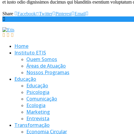
et iusto odio dignissimos ducimus qui blanditiis esentium voluptatum de
Share
Facebook
Twitter
Pinterest
Email
Home
Instituto ETIS
Quem Somos
Áreas de Atuação
Nossos Programas
Educação
Educação
Psicologia
Comunicação
Ecologia
Marketing
Entrevista
Transformação
Economia Circular