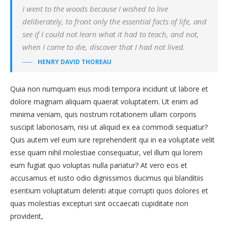
I went to the woods because I wished to live
deliberately, to front only the essential facts of life, and
see if I could not learn what it had to teach, and not,
when I came to die, discover that I had not lived.
HENRY DAVID THOREAU
Quia non numquam eius modi tempora incidunt ut labore et
dolore magnam aliquam quaerat voluptatem. Ut enim ad
minima veniam, quis nostrum rcitationem ullam corporis
suscipit laboriosam, nisi ut aliquid ex ea commodi sequatur?
Quis autem vel eum iure reprehenderit qui in ea voluptate velit
esse quam nihil molestiae consequatur, vel illum qui lorem
eum fugiat quo voluptas nulla pariatur? At vero eos et
accusamus et iusto odio dignissimos ducimus qui blanditiis
esentium voluptatum deleniti atque corrupti quos dolores et
quas molestias excepturi sint occaecati cupiditate non
provident,