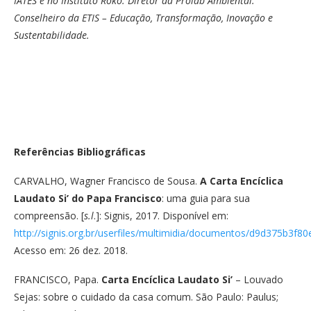
IATES e no Instituto Roko. Diretor da Prolab Ambiental.
Conselheiro da ETIS – Educação, Transformação, Inovação e
Sustentabilidade.
Referências Bibliográficas
CARVALHO, Wagner Francisco de Sousa.
A Carta Encíclica
Laudato Si’ do Papa Francisco
: uma guia para sua
compreensão. [
s.l
.]: Signis, 2017. Disponível em:
http://signis.org.br/userfiles/multimidia/documentos/d9d375b3f
Acesso em: 26 dez. 2018.
FRANCISCO, Papa.
Carta Encíclica Laudato Si’
– Louvado
Sejas: sobre o cuidado da casa comum. São Paulo: Paulus;