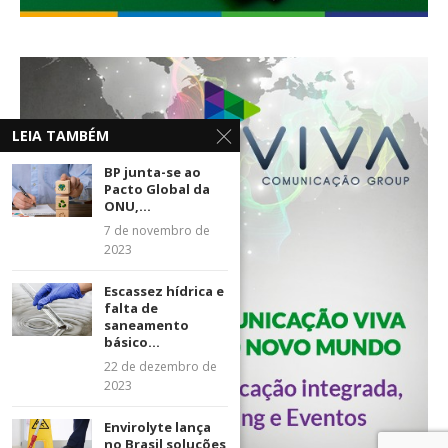
LEIA TAMBÉM
BP junta-se ao
Pacto Global da
ONU,...
7 de novembro de
2023
Escassez hídrica e
falta de
saneamento
básico...
22 de dezembro de
2023
Envirolyte lança
no Brasil soluções