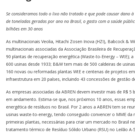
Se consideramos todo o lixo não tratado e que pode causar dano 
de toneladas geradas por ano no Brasil, o gasto com a saúde públic
bilhões em 30 anos
As multinacionais Veolia, Hitachi Zosen Inova (HZI), Babcock &
multinacionais associadas da Associação Brasileira de Recupera
90 plantas de recuperação energética (Waste-to-Energy – WtE); a 
600 usinas desde 1933; B&W tem mais de 500 caldeiras de usina
160 novas ou reformadas plantas WtE e centenas de projetos em 
infraestrutura em 20 países, incluindo 43 concessões de gestão d
As empresas associadas da ABREN devem investir mais de R$ 5 bil
em andamento. Estima-se que, nos próximos 10 anos, essas empr
energética de resíduos no Brasil. Por 2 anos a ABREN tem se reu
usinas waste-to-energy, tendo conseguido convencer o MME da ne
primeiras plantas, necessárias para criar um mercado no Brasil
tratamento térmico de Resíduo Sólido Urbano (RSU) no Leilão A-