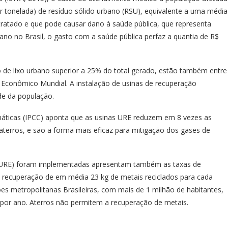
or tonelada) de resíduo sólido urbano (RSU), equivalente a uma média
 tratado e que pode causar dano à saúde pública, que representa
o no Brasil, o gasto com a saúde pública perfaz a quantia de R$
 de lixo urbano superior a 25% do total gerado, estão também entre
 Econômico Mundial. A instalação de usinas de recuperação
de da população.
máticas (IPCC) aponta que as usinas URE reduzem em 8 vezes as
erros, e são a forma mais eficaz para mitigação dos gases de
s (URE) foram implementadas apresentam também as taxas de
a recuperação de em média 23 kg de metais reciclados para cada
ões metropolitanas Brasileiras, com mais de 1 milhão de habitantes,
s por ano. Aterros não permitem a recuperação de metais.