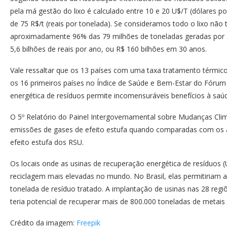
pela má gestão do lixo é calculado entre 10 e 20 U$/T (dólares p
de 75 R$/t (reais por tonelada). Se consideramos todo o lixo não
aproximadamente 96% das 79 milhões de toneladas geradas por an
5,6 bilhões de reais por ano, ou R$ 160 bilhões em 30 anos.
Vale ressaltar que os 13 países com uma taxa tratamento térmico
os 16 primeiros países no Índice de Saúde e Bem-Estar do Fórum
energética de resíduos permite incomensuráveis benefícios à saú
O 5º Relatório do Painel Intergovernamental sobre Mudanças Cli
emissões de gases de efeito estufa quando comparadas com os at
efeito estufa dos RSU.
Os locais onde as usinas de recuperação energética de resíduo
reciclagem mais elevadas no mundo. No Brasil, elas permitiriam 
tonelada de resíduo tratado. A implantação de usinas nas 28 regi
teria potencial de recuperar mais de 800.000 toneladas de metai
Crédito da imagem:
Freepik