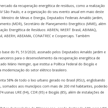
ercado da recuperação energética de resíduos, como a realização
V São Paulo, e a organização do seu evento anual em maio deste
 Ministro de Minas e Energia, Deputados Federais Arnaldo Jardim,
eamento (MDR), Secretário de Planejamento Energético (MME), além
ização Energética de Resíduos: ABREN, WtERT Brasil, ABIMAQ,
il, ABERH, ABEAMA, CONATREC e Coopercaps. Também
to base do PL 513/2020, assinado pelos Deputados Arnaldo Jardim e
 financeiros para o desenvolvimento da recuperação energética de
o Mário Heringer, que institui a Política Federal do Biogás e
modernização do setor elétrico brasileiro.
ta 58% de todo o lixo urbano gerado no Brasil (RSU), englobando
s, somados aos municípios com mais de 200 mil habitantes, poderão
4 usinas URE (94), CDR (95) e Biogás (85), além de instalações de