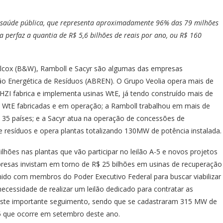
à saúde pública, que representa aproximadamente 96% das 79 milhões
a perfaz a quantia de R$ 5,6 bilhões de reais por ano, ou R$ 160
 Wilcox (B&W), Ramboll e Sacyr são algumas das empresas
ção Energética de Resíduos (ABREN). O Grupo Veolia opera mais de
HZI fabrica e implementa usinas WtE, já tendo construído mais de
s WtE fabricadas e em operação; a Ramboll trabalhou em mais de
35 países; e a Sacyr atua na operação de concessões de
e resíduos e opera plantas totalizando 130MW de potência instalada.
hões nas plantas que vão participar no leilão A-5 e novos projetos
esas invistam em torno de R$ 25 bilhões em usinas de recuperação
nido com membros do Poder Executivo Federal para buscar viabilizar
cessidade de realizar um leilão dedicado para contratar as
 neste importante seguimento, sendo que se cadastraram 315 MW de
5 que ocorre em setembro deste ano.