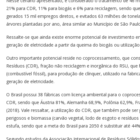
Nesse cenário apresentado, é considerado o tratamento de 46 m
21% para CDR, 11% para biogás e 6% para reciclagem, sendo que
gerados 15 mil empregos diretos, e evitados 63 milhões de tone
árvores plantadas por ano, área similar ao Município de São Paulo
Ressalte-se que ainda existe enorme potencial de investimento e
geração de eletricidade a partir da queima do biogás ou utilizaçã
Outro importante potencial reside no coprocessamento, que con
Resíduos (CDR), fração não reciclagem e inorgânica do RSU, que h
(combustível fóssil), para produção de clínquer, utilizado na fabr
geração de eletricidade.
O Brasil possui 38 fábricas com licença ambiental para o coproc
CDR, sendo que Áustria 81%, Alemanha 68,9%, Polônia 62,9%, Fr
(2018). Vale ressaltar, a utilização do CDR, que também pode ser por
perigosos e biomassa (carvão vegetal, lodo de esgoto e resíduos 
estufa, sendo que a meta do Brasil para 2050 é substituir até 44%
Segundo estudos da Associação Internacional de Resíduos Sólido