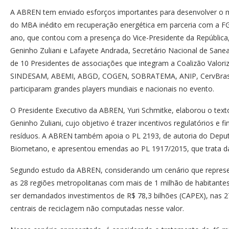
A ABREN tem enviado esforços importantes para desenvolver o m
do MBA inédito em recuperação energética em parceria com a FG
ano, que contou com a presença do Vice-Presidente da República,
Geninho Zuliani e Lafayete Andrada, Secretário Nacional de San
de 10 Presidentes de associações que integram a Coalizão Valor
SINDESAM, ABEMI, ABGD, COGEN, SOBRATEMA, ANIP, CervBras
participaram grandes players mundiais e nacionais no evento.
O Presidente Executivo da ABREN, Yuri Schmitke, elaborou o tex
Geninho Zuliani, cujo objetivo é trazer incentivos regulatórios e
resíduos. A ABREN também apoia o PL 2193, de autoria do Deputad
Biometano, e apresentou emendas ao PL 1917/2015, que trata da 
Segundo estudo da ABREN, considerando um cenário que represen
as 28 regiões metropolitanas com mais de 1 milhão de habitante
ser demandados investimentos de R$ 78,3 bilhões (CAPEX), nas 27
centrais de reciclagem não computadas nesse valor.