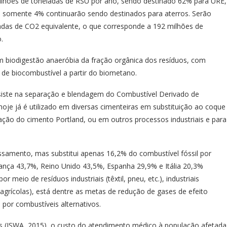
ilhões de toneladas de RSU por ano, sendo destinado 62% para URE,
 somente 4% continuarão sendo destinados para aterros. Serão
ladas de CO2 equivalente, o que corresponde a 192 milhões de
.
m biodigestão anaeróbia da fração orgânica dos resíduos, com
o de biocombustível a partir do biometano.
siste na separação e blendagem do Combustível Derivado de
oje já é utilizado em diversas cimenteiras em substituição ao coque
icação do cimento Portland, ou em outros processos industriais e para
essamento, mas substitui apenas 16,2% do combustível fóssil por
ança 43,7%, Reino Unido 43,5%, Espanha 29,9% e Itália 20,3%
 meio de resíduos industriais (têxtil, pneu, etc.), industriais
agrícolas), está dentre as metas de redução de gases de efeito
 por combustíveis alternativos.
s (ISWA, 2015), o custo do atendimento médico à população afetada