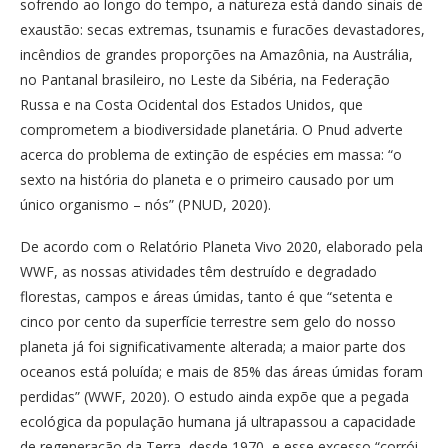
sofrendo ao longo do tempo, a natureza está dando sinais de
exaustão: secas extremas, tsunamis e furacões devastadores,
incêndios de grandes proporções na Amazônia, na Austrália,
no Pantanal brasileiro, no Leste da Sibéria, na Federação
Russa e na Costa Ocidental dos Estados Unidos, que
comprometem a biodiversidade planetária. O Pnud adverte
acerca do problema de extinção de espécies em massa: “o
sexto na história do planeta e o primeiro causado por um
único organismo – nós” (PNUD, 2020).
De acordo com o Relatório Planeta Vivo 2020, elaborado pela
WWF, as nossas atividades têm destruído e degradado
florestas, campos e áreas úmidas, tanto é que “setenta e
cinco por cento da superfície terrestre sem gelo do nosso
planeta já foi significativamente alterada; a maior parte dos
oceanos está poluída; e mais de 85% das áreas úmidas foram
perdidas” (WWF, 2020). O estudo ainda expõe que a pegada
ecológica da população humana já ultrapassou a capacidade
de regeneração da Terra, desde 1970, e esse excesso “corrói