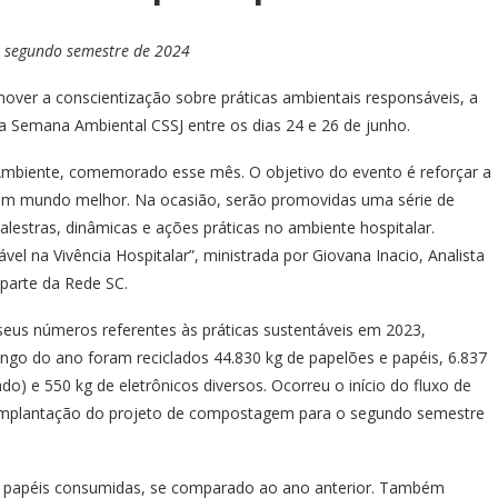
o segundo semestre de 2024
over a conscientização sobre práticas ambientais responsáveis, a
 a Semana Ambiental CSSJ entre os dias 24 e 26 de junho.
 Ambiente, comemorado esse mês. O objetivo do evento é reforçar a
 um mundo melhor. Na ocasião, serão promovidas uma série de
alestras, dinâmicas e ações práticas no ambiente hospitalar.
el na Vivência Hospitalar”, ministrada por Giovana Inacio, Analista
parte da Rede SC.
 seus números referentes às práticas sustentáveis em 2023,
o do ano foram reciclados 44.830 kg de papelões e papéis, 6.837
sado) e 550 kg de eletrônicos diversos. Ocorreu o início do fluxo de
e implantação do projeto de compostagem para o segundo semestre
de papéis consumidas, se comparado ao ano anterior. Também